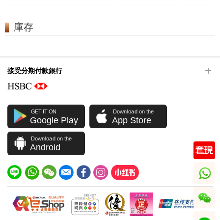
庫存
接受分期付款銀行
GET IT ON
Download on the
Google Play
App Store
Download on the
Android
whatsapp
wechat