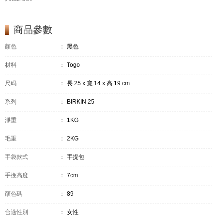
商品參數
顏色
：
黑色
材料
：
Togo
尺码
：
長 25 x 寬 14 x 高 19 cm
系列
：
BIRKIN 25
淨重
：
1KG
毛重
：
2KG
手袋款式
：
手提包
手挽高度
：
7cm
顏色碼
：
89
合適性別
：
女性