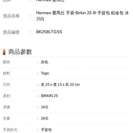
Hermes 愛馬仕 手袋 Birkin 25 8l 手提包 鉑金包 冰
貨品名稱
:
川白
BK258LTGSS
貨品編號
:
商品參數
顏色
：
灰色
材料
：
Togo
尺码
：
長 25 x 寬 13 x 高 20 cm
系列
：
BIRKIN 25
淨重
：
1KG
毛重
：
2KG
手袋款式
：
手提包