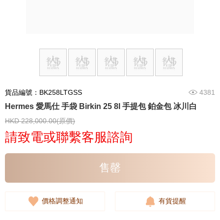
貨品編號：BK258LTGSS
4381
Hermes 愛馬仕 手袋 Birkin 25 8l 手提包 鉑金包 冰川白
HKD 228,000.00(原價)
請致電或聯繫客服諮詢
售罄
價格調整通知
有貨提醒