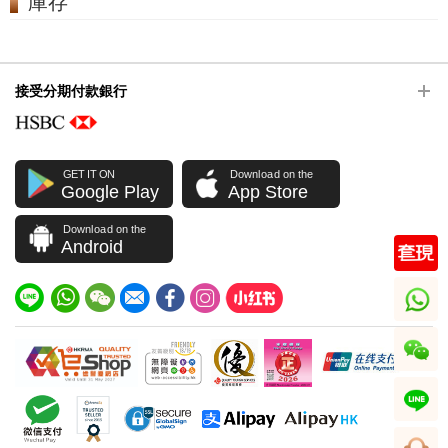
庫存
接受分期付款銀行
GET IT ON
Download on the
Google Play
App Store
Download on the
Android
whatsapp
wechat
line