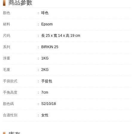
商品參數
顏色
：
啡色
材料
：
Epsom
尺码
：
長 25 x 寬 14 x 高 19 cm
系列
：
BIRKIN 25
淨重
：
1KG
毛重
：
2KG
手袋款式
：
手提包
手挽高度
：
7cm
顏色碼
：
S2/10/18
合適性別
：
女性