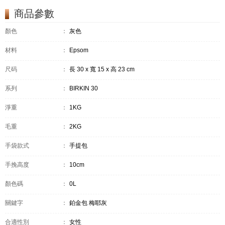
商品參數
顏色
：
灰色
材料
：
Epsom
尺码
：
長 30 x 寬 15 x 高 23 cm
系列
：
BIRKIN 30
淨重
：
1KG
毛重
：
2KG
手袋款式
：
手提包
手挽高度
：
10cm
顏色碼
：
0L
關鍵字
：
鉑金包 梅耶灰
合適性別
：
女性