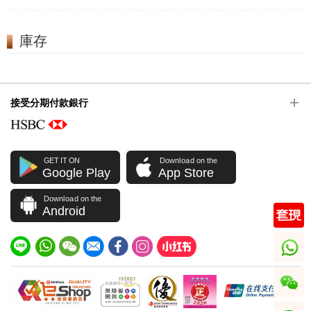
庫存
接受分期付款銀行
GET IT ON
Download on the
Google Play
App Store
Download on the
Android
whatsapp
wechat