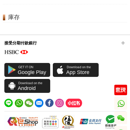
庫存
接受分期付款銀行
GET IT ON
Download on the
Google Play
App Store
Download on the
Android
whatsapp
wechat