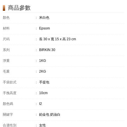
商品參數
顏色
：
米白色
材料
：
Epsom
尺码
：
長 30 x 寬 15 x 高 23 cm
系列
：
BIRKIN 30
淨重
：
1KG
毛重
：
2KG
手袋款式
：
手提包
手挽高度
：
10cm
顏色碼
：
I2
關鍵字
：
鉑金包 奶油白
合適性別
：
女性