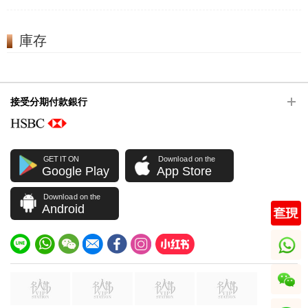
庫存
接受分期付款銀行
GET IT ON
Download on the
Google Play
App Store
Download on the
Android
whatsapp
wechat