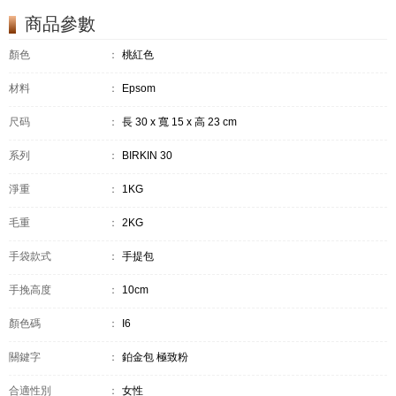
商品參數
顏色
：
桃紅色
材料
：
Epsom
尺码
：
長 30 x 寬 15 x 高 23 cm
系列
：
BIRKIN 30
淨重
：
1KG
毛重
：
2KG
手袋款式
：
手提包
手挽高度
：
10cm
顏色碼
：
I6
關鍵字
：
鉑金包 極致粉
合適性別
：
女性