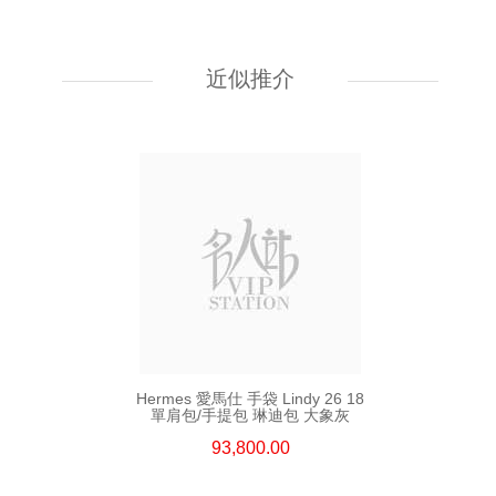
Hermes 愛馬仕 手袋 Kelly To Go
89 單肩包/斜挎包 黑色
近似推介
55,800.00
Hermes 愛馬仕 手袋 Lindy 26 18
單肩包/手提包 琳迪包 大象灰
93,800.00