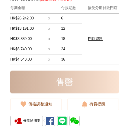
每期金額
付款期數
接受分期付款門店
HK$26,242.00
x
6
HK$13,191.00
x
12
HK$8,889.00
x
18
門店資料
Hermes 愛馬仕 手袋 Evelyne 16
18 斜挎包 伊芙琳包 大象灰
HK$6,740.00
x
24
24,800.00
HK$4,543.00
x
36
售罄
價格調整通知
有貨提醒
分享給朋友