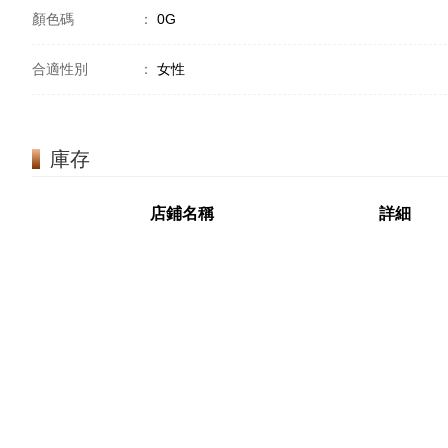
顏色碼
：
0G
合適性別
：
女性
庫存
店鋪名稱
詳細