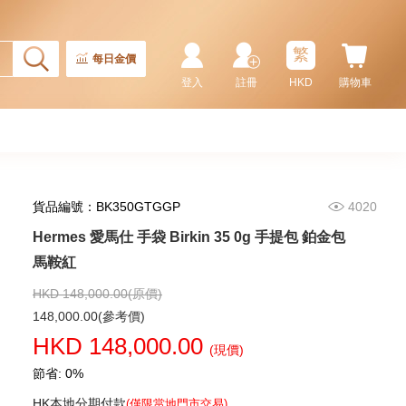
繁
每日金價
登入
註冊
HKD
購物車
貨品編號：BK350GTGGP
4020
Hermes 愛馬仕 手袋 Birkin 35 0g 手提包 鉑金包
Hermes 愛馬仕 手袋 Picotin 18
89 手提包 菜籃子 黑色
馬鞍紅
36,800.00
HKD 148,000.00(原價)
148,000.00(參考價)
HKD 148,000.00
(現價)
節省: 0%
HK本地分期付款
(僅限當地門市交易)