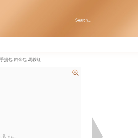
 0g 手提包 鉑金包 馬鞍紅