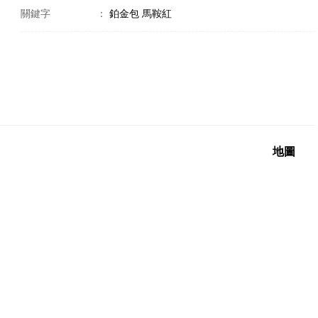
關鍵字
：
鉑金包 馬鞍紅
地圖