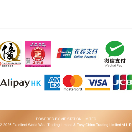
POWERED BY VIP STATION LIMITED
2026 Excellent World Wide Trading Limited & Easy China Trading Limited AL