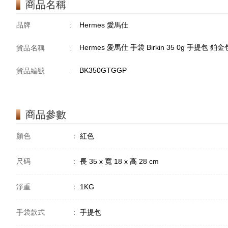
商品名稱
品牌
:
Hermes 愛馬仕
Hermes 愛馬仕 手袋 Birkin 35 0g 手提包 鉑
貨品名稱
:
BK350GTGGP
貨品編號
:
商品參數
顏色
：
紅色
尺码
：
長 35 x 寬 18 x 高 28 cm
淨重
：
1KG
手袋款式
：
手提包