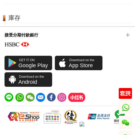
庫存
接受分期付款銀行
GET IT ON
Download on the
Google Play
App Store
Download on the
Android
whatsapp
wechat