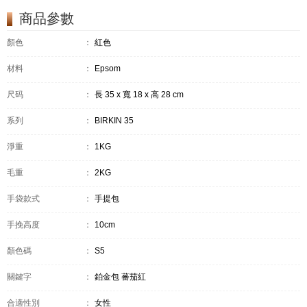
商品參數
顏色
：
紅色
材料
：
Epsom
尺码
：
長 35 x 寬 18 x 高 28 cm
系列
：
BIRKIN 35
淨重
：
1KG
毛重
：
2KG
手袋款式
：
手提包
手挽高度
：
10cm
顏色碼
：
S5
關鍵字
：
鉑金包 蕃茄紅
合適性別
：
女性