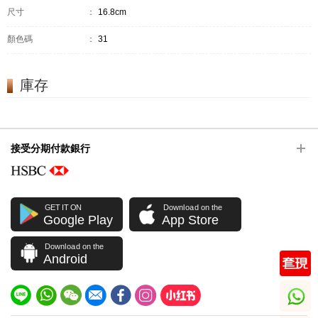
尺寸
：
16.8cm
顏色碼
：
31
庫存
接受分期付款銀行
GET IT ON
Download on the
Google Play
App Store
Download on the
Android
whatsapp