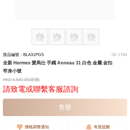
貨品編號：BLA31PGS
1784
全新 Hermes 愛馬仕 手鐲 Anneau 31 白色 金屬 金扣
窄身小號
HKD 4,680.00(原價)
請致電或聯繫客服諮詢
售罄
價格調整通知
有貨提醒