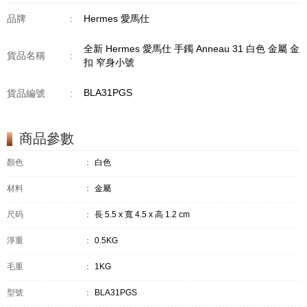
品牌
:
Hermes 愛馬仕
全新 Hermes 愛馬仕 手鐲 Anneau 31 白色 金屬 金
貨品名稱
:
扣 窄身小號
BLA31PGS
貨品編號
:
商品參數
顏色
：
白色
材料
：
金屬
尺码
：
長 5.5 x 寬 4.5 x 高 1.2 cm
淨重
：
0.5KG
毛重
：
1KG
型號
：
BLA31PGS