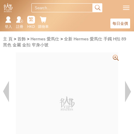
繁
每日金價
登入
註冊
HKD
購物車
主 頁
首飾
Hermes 愛馬仕
全新 Hermes 愛馬仕 手鐲 H扣 89
黑色 金屬 金扣 窄身小號