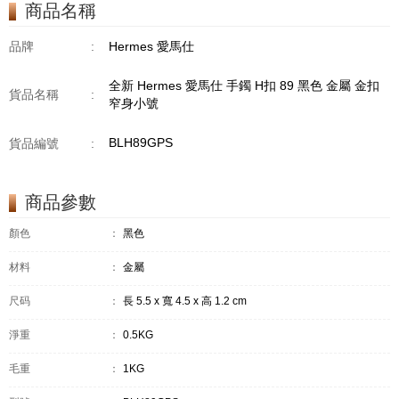
商品名稱
品牌
:
Hermes 愛馬仕
全新 Hermes 愛馬仕 手鐲 H扣 89 黑色 金屬 金扣
貨品名稱
:
窄身小號
BLH89GPS
貨品編號
:
商品參數
顏色
：
黑色
材料
：
金屬
尺码
：
長 5.5 x 寬 4.5 x 高 1.2 cm
淨重
：
0.5KG
毛重
：
1KG