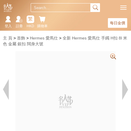
繁
每日金價
登入
註冊
HKD
購物車
主 頁
首飾
Hermes 愛馬仕
全新 Hermes 愛馬仕 手鐲 H扣 8l 米
色 金屬 銀扣 闊身大號