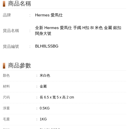
商品名稱
品牌
:
Hermes 愛馬仕
全新 Hermes 愛馬仕 手鐲 H扣 8l 米色 金屬 銀扣
貨品名稱
:
闊身大號
BLH8LSSBG
貨品編號
:
商品參數
顏色
：
米白色
材料
：
金屬
尺码
：
長 6.5 x 寬 5 x 高 2 cm
淨重
：
0.5KG
毛重
：
1KG