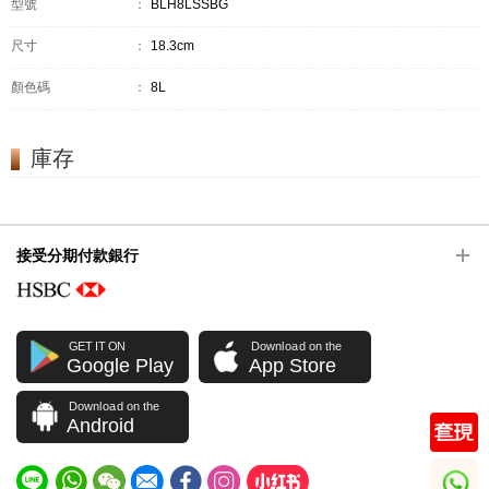
型號
：
BLH8LSSBG
尺寸
：
18.3cm
顏色碼
：
8L
庫存
接受分期付款銀行
GET IT ON
Download on the
Google Play
App Store
Download on the
Android