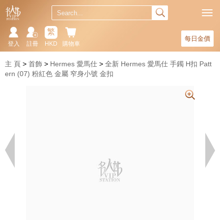
繁
每日金價
登入
註冊
HKD
購物車
主 頁
首飾
Hermes 愛馬仕
全新 Hermes 愛馬仕 手鐲 H扣 Patt
ern (07) 粉紅色 金屬 窄身小號 金扣