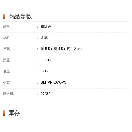
商品參數
顏色
：
粉紅色
材料
：
金屬
尺码
：
長 5.5 x 寬 4.5 x 高 1.2 cm
淨重
：
0.5KG
毛重
：
1KG
型號
：
BLHPPK07GPS
顏色碼
：
07/GP
庫存