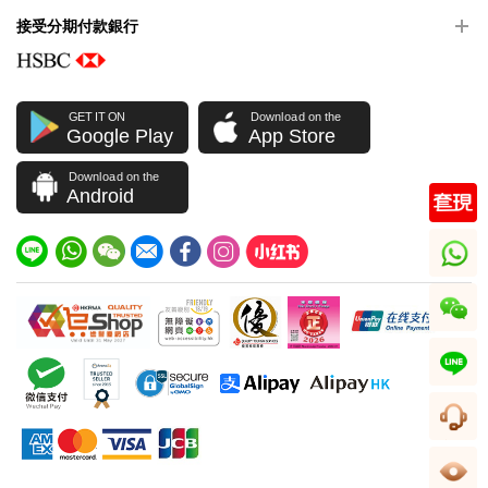
接受分期付款銀行
GET IT ON
Download on the
Google Play
App Store
Download on the
Android
whatsapp
wechat
line
客服