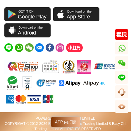
GET IT ON
Download on the
Google Play
App Store
Download on the
Android
whatsapp
wechat
line
客服
足跡
POWERED BY VIP STATION LIMITED
APP 內打開
COPYRIGHT © 2012-2026 Excellent World Wide Trading Limited & Easy Chi
na Trading Limited ALL RIGHTS RESERVED.