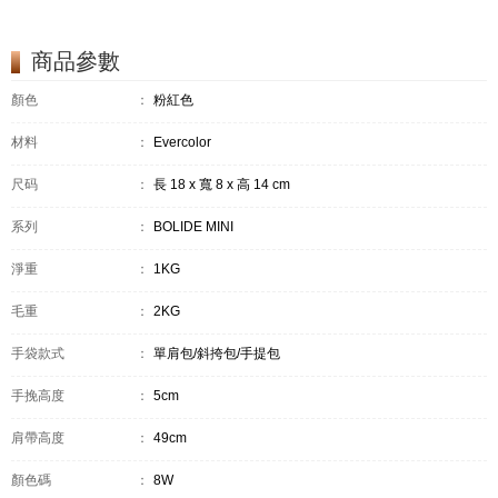
商品參數
顏色
：
粉紅色
材料
：
Evercolor
尺码
：
長 18 x 寬 8 x 高 14 cm
系列
：
BOLIDE MINI
淨重
：
1KG
毛重
：
2KG
手袋款式
：
單肩包/斜挎包/手提包
手挽高度
：
5cm
肩帶高度
：
49cm
顏色碼
：
8W