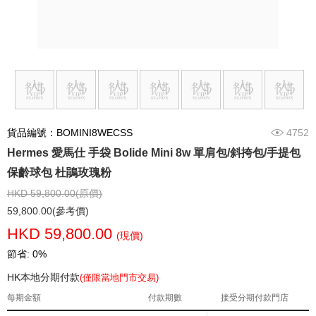
貨品編號：BOMINI8WECSS
4752
Hermes 愛馬仕 手袋 Bolide Mini 8w 單肩包/斜挎包/手提包
保齡球包 杜鵑玫瑰粉
HKD 59,800.00(原價)
59,800.00(參考價)
HKD 59,800.00
(現價)
節省: 0%
HK本地分期付款
(僅限當地門市交易)
每期金額
付款期數
接受分期付款門店