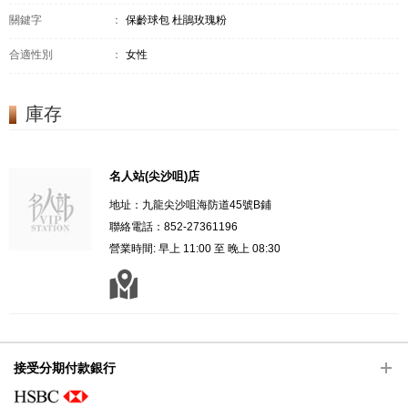
關鍵字
：
保齡球包 杜鵑玫瑰粉
合適性別
：
女性
庫存
名人站(尖沙咀)店
地址：九龍尖沙咀海防道45號B鋪
聯絡電話：852-27361196
營業時間: 早上 11:00 至 晚上 08:30
接受分期付款銀行