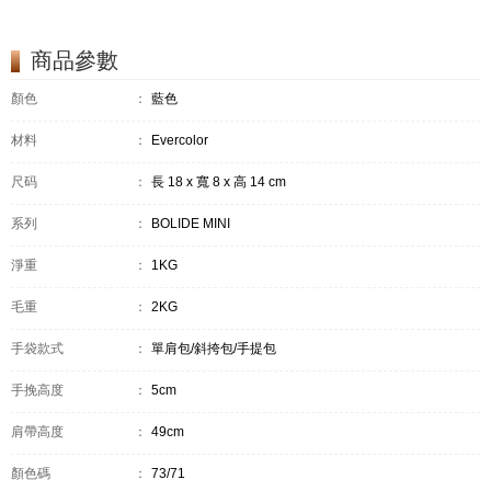
商品參數
顏色
：
藍色
材料
：
Evercolor
尺码
：
長 18 x 寬 8 x 高 14 cm
系列
：
BOLIDE MINI
淨重
：
1KG
毛重
：
2KG
手袋款式
：
單肩包/斜挎包/手提包
手挽高度
：
5cm
肩帶高度
：
49cm
顏色碼
：
73/71