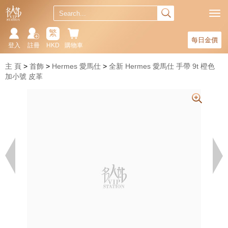
繁
每日金價
登入
註冊
HKD
購物車
主 頁
首飾
Hermes 愛馬仕
全新 Hermes 愛馬仕 手帶 9t 橙色
加小號 皮革