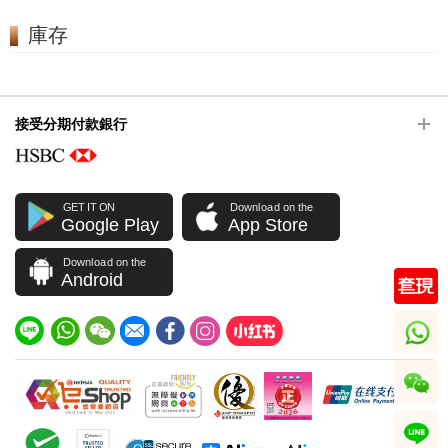
庫存
接受分期付款銀行
GET IT ON
Download on the
Google Play
App Store
Download on the
Android
whatsapp
wechat