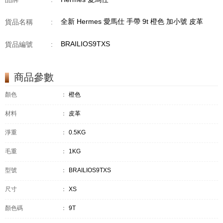
全新 Hermes 愛馬仕 手帶 9t 橙色 加小號 皮革
貨品名稱
:
BRAILIOS9TXS
貨品編號
:
商品參數
顏色
：
橙色
材料
：
皮革
淨重
：
0.5KG
毛重
：
1KG
型號
：
BRAILIOS9TXS
尺寸
：
XS
顏色碼
：
9T