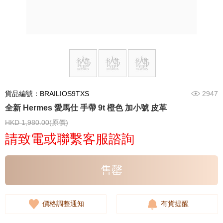
貨品編號：BRAILIOS9TXS
2947
全新 Hermes 愛馬仕 手帶 9t 橙色 加小號 皮革
HKD 1,980.00(原價)
請致電或聯繫客服諮詢
售罄
價格調整通知
有貨提醒