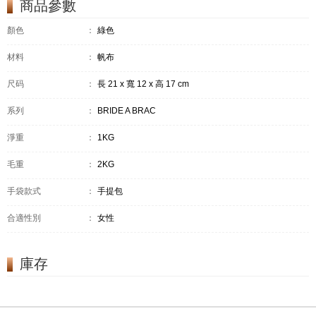
商品參數
顏色
：
綠色
材料
：
帆布
尺码
：
長 21 x 寬 12 x 高 17 cm
系列
：
BRIDE A BRAC
淨重
：
1KG
毛重
：
2KG
手袋款式
：
手提包
合適性別
：
女性
庫存