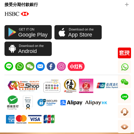
接受分期付款銀行
GET IT ON
Download on the
Google Play
App Store
Download on the
Android
whatsapp
wechat
line
客服