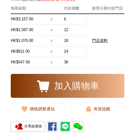
每期金額
付款期數
接受分期付款門店
HK$3,157.00
x
6
HK$1,587.00
x
12
HK$1,070.00
x
18
門店資料
全新 Hermes 愛馬仕 頸鏈 Mini H
Logo Gp/89 黑色 圓型 金屬
HK$811.00
x
24
4,680.00
HK$547.00
x
36
加入購物車
價格調整通知
有貨提醒
分享給朋友