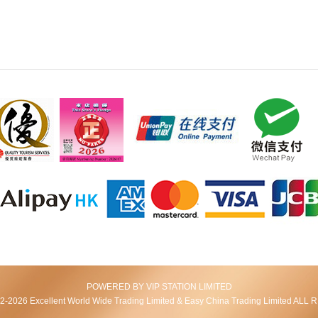
POWERED BY VIP STATION LIMITED
2026 Excellent World Wide Trading Limited & Easy China Trading Limited AL