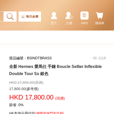
繁
每日金價
登入
註冊
HKD
購物車
貨品編號：BSINDTBRASS
1118
全新 Hermes 愛馬仕 手鏈 Boucle Sellier Inflexible
全新 Hermes 愛馬仕 頸鏈 Mini H
Logo Gp/B3 藍色 圓型 金屬
Double Tour Ss 銀色
4,380.00
HKD 17,800.00(原價)
17,800.00(參考價)
HKD 17,800.00
(現價)
節省: 0%
HK本地分期付款
(僅限當地門市交易)