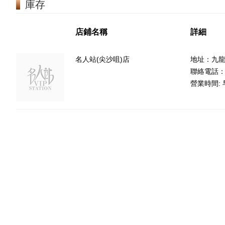
庫存
店鋪名稱
詳細
名人站(尖沙咀)店
地址：九龍
聯絡電話：85
營業時間: 早