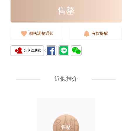
售罄
價格調整通知
有貨提醒
分享給朋友
HERMES 愛馬仕 RECTO
VERSO 袋飾配件 RODEO S
VERT FIZZ 淺綠色
近似推介
4,880.00
售罄