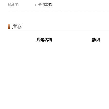
關鍵字
：
卡門流蘇
庫存
店鋪名稱
詳細