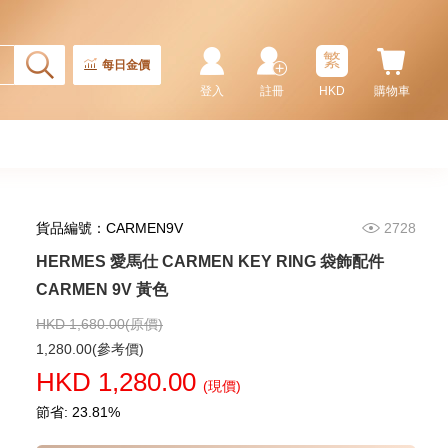
HERMES 愛馬仕 PADDOCK
BOOT CHARM 袋飾配件 BOOT
TAG 94/9T 蝦肉色
繁
5,580.00
每日金價
登入
註冊
HKD
購物車
貨品編號：CARMEN9V
2728
HERMES 愛馬仕 CARMEN KEY RING 袋飾配件
CARMEN 9V 黃色
HKD 1,680.00(原價)
HERMES 愛馬仕 袋飾配件
1,280.00(參考價)
KELLY FESTIVAL 3Q ROSE
HKD 1,280.00
SAKURA SWIFT SS 粉紅色
(現價)
26,800.00
節省: 23.81%