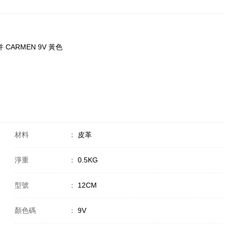
件 CARMEN 9V 黃色
材料
：
皮革
淨重
：
0.5KG
型號
：
12CM
顏色碼
：
9V