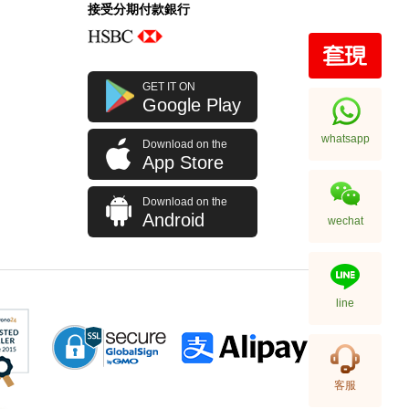
接受分期付款銀行
HERMES 愛馬仕 袋飾配件 BAG
GET IT ON
CHARM LETTER V 橙色
Google Play
3,680.00
whatsapp
Download on the
App Store
Download on the
Android
wechat
line
HERMES 愛馬仕 PADDOCK
客服
BOOT CHARM 袋飾配件 BOOT