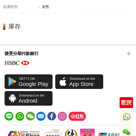
合適性別
：
女性
庫存
接受分期付款銀行
GET IT ON
Download on the
Google Play
App Store
Download on the
Android
whatsapp