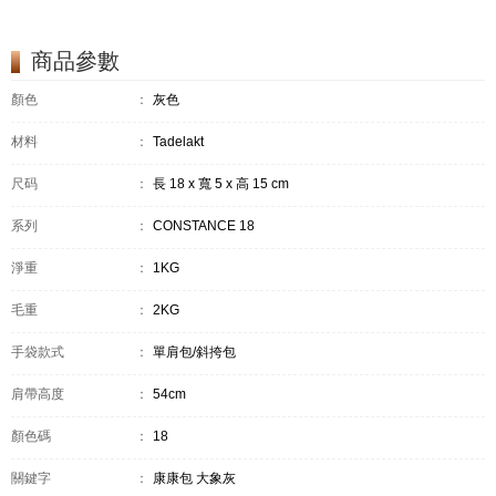
商品參數
顏色
：
灰色
材料
：
Tadelakt
尺码
：
長 18 x 寬 5 x 高 15 cm
系列
：
CONSTANCE 18
淨重
：
1KG
毛重
：
2KG
手袋款式
：
單肩包/斜挎包
肩帶高度
：
54cm
顏色碼
：
18
關鍵字
：
康康包 大象灰