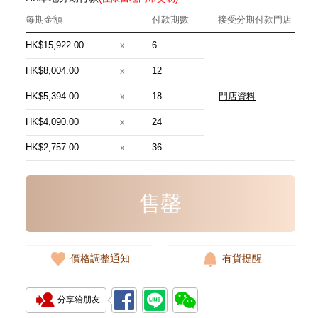
每期金額
付款期數
接受分期付款門店
HK$15,922.00
x
6
HK$8,004.00
x
12
HK$5,394.00
x
18
門店資料
Hermes 愛馬仕 手袋 Evelyne 16
18 斜挎包 伊芙琳包 大象灰
HK$4,090.00
x
24
24,800.00
HK$2,757.00
x
36
售罄
價格調整通知
有貨提醒
分享給朋友