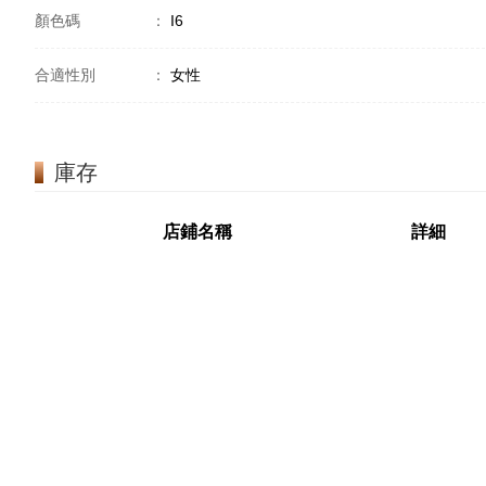
顏色碼
：
I6
合適性別
：
女性
庫存
店鋪名稱
詳細