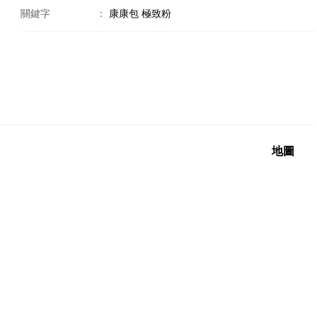
關鍵字
：
康康包 極致粉
地圖