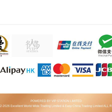
POWERED BY VIP STATION LIMITED
2026 Excellent World Wide Trading Limited & Easy China Trading Limited AL