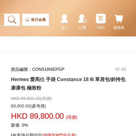
繁
每日金價
登入
註冊
HKD
購物車
貨品編號：CONS18I6EPGP
86
Hermes 愛馬仕 手袋 Constance 18 I6 單肩包/斜挎包
Hermes 愛馬仕 手袋 Picotin 18
89 手提包 菜籃子 黑色
康康包 極致粉
36,800.00
HKD 89,800.00(原價)
89,800.00(參考價)
HKD 89,800.00
(現價)
節省: 0%
HK本地分期付款
(僅限當地門市交易)