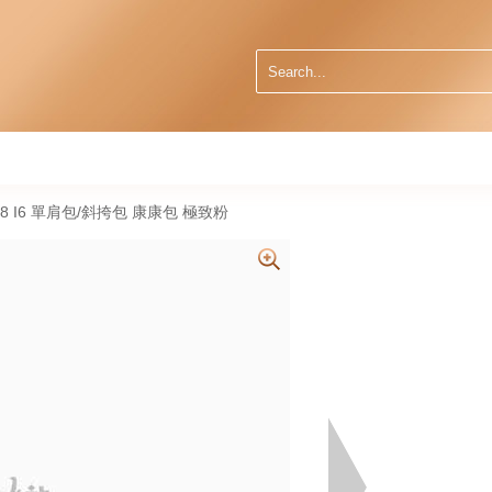
e 18 I6 單肩包/斜挎包 康康包 極致粉