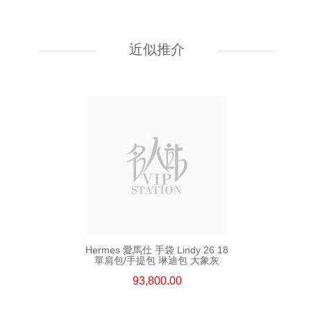
Hermes 愛馬仕 手袋 Kelly To Go
89 單肩包/斜挎包 黑色
近似推介
55,800.00
Hermes 愛馬仕 手袋 Lindy 26 18
單肩包/手提包 琳迪包 大象灰
93,800.00