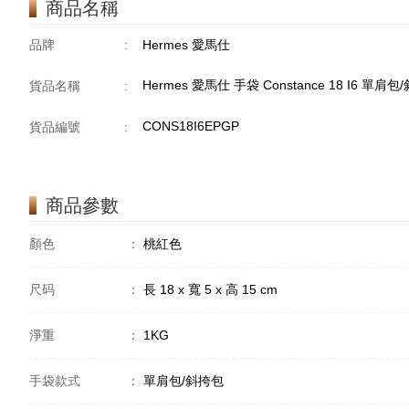
商品名稱
品牌
:
Hermes 愛馬仕
Hermes 愛馬仕 手袋 Constance 18 I6 單
貨品名稱
:
CONS18I6EPGP
貨品編號
:
商品參數
顏色
：
桃紅色
尺码
：
長 18 x 寬 5 x 高 15 cm
淨重
：
1KG
手袋款式
：
單肩包/斜挎包