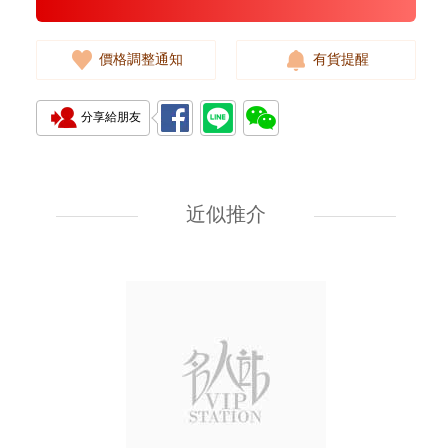
價格調整通知
有貨提醒
分享給朋友
Hermes 愛馬仕 手袋 Kelly To Go
89 單肩包/斜挎包 黑色
近似推介
55,800.00