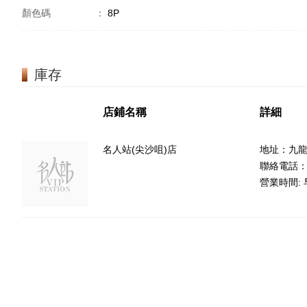
顏色碼
：
8P
庫存
店鋪名稱
詳細
名人站(尖沙咀)店
地址：九龍
聯絡電話：85
營業時間: 早