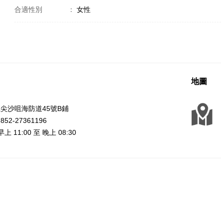
合適性別
：
女性
地圖
尖沙咀海防道45號B鋪
2-27361196
上 11:00 至 晚上 08:30