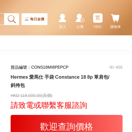
36,800.00
繁
每日金價
登入
註冊
HKD
購物車
貨品編號：CONS18MI8PEPCP
456
Hermes 愛馬仕 手袋 Constance 18 8p 單肩包/
斜挎包
Hermes 愛馬仕 手袋 Evelyne 16
18 斜挎包 伊芙琳包 大象灰
HKD 118,000.00(原價)
24,800.00
請致電或聯繫客服諮詢
歡迎查詢價格