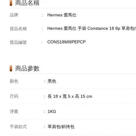
商品名稱
品牌
:
Hermes 愛馬仕
Hermes 愛馬仕 手袋 Constance 18 8p 單肩
貨品名稱
:
CONS18MI8PEPCP
貨品編號
:
商品參數
顏色
：
黑色
尺码
：
長 18 x 寬 5 x 高 15 cm
淨重
：
1KG
手袋款式
：
單肩包/斜挎包