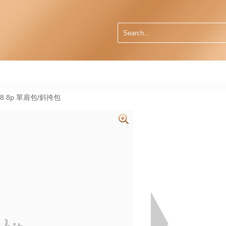
 18 8p 單肩包/斜挎包