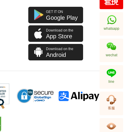
Hermes 愛馬仕 手袋 Evelyne 29
GET IT ON
89 斜挎包 伊芙琳包 黑色
Google Play
32,800.00
whatsapp
Download on the
App Store
Download on the
Android
wechat
line
Hermes 愛馬仕 手袋 Picotin 18
客服
89 手提包 菜籃子 黑色
36,800.00