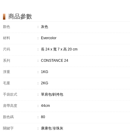
商品參數
顏色
：
灰色
材料
：
Evercolor
尺码
：
長 24 x 寬 7 x 高 20 cm
系列
：
CONSTANCE 24
淨重
：
1KG
毛重
：
2KG
手袋款式
：
單肩包/斜挎包
肩帶高度
：
44cm
顏色碼
：
80
關鍵字
：
康康包 珍珠灰