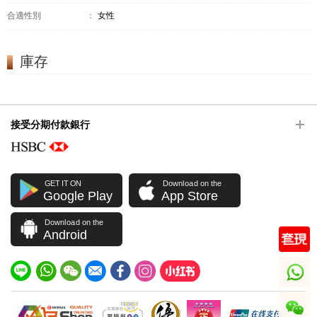
合適性別
：
女性
庫存
接受分期付款銀行
GET IT ON
Download on the
Google Play
App Store
Download on the
Android
whatsapp