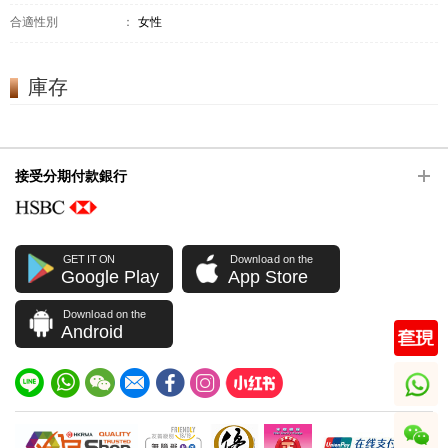
合適性別
：
女性
庫存
接受分期付款銀行
GET IT ON
Download on the
Google Play
App Store
Download on the
Android
whatsapp