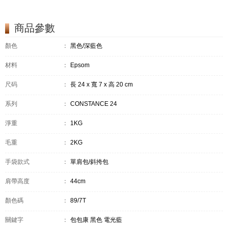
商品參數
顏色
：
黑色/深藍色
材料
：
Epsom
尺码
：
長 24 x 寬 7 x 高 20 cm
系列
：
CONSTANCE 24
淨重
：
1KG
毛重
：
2KG
手袋款式
：
單肩包/斜挎包
肩帶高度
：
44cm
顏色碼
：
89/7T
關鍵字
：
包包康 黑色 電光藍