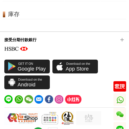
庫存
接受分期付款銀行
GET IT ON
Download on the
Google Play
App Store
Download on the
Android
whatsapp
wechat