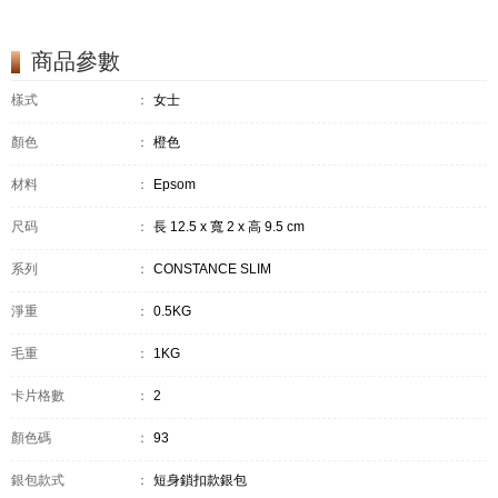
商品參數
樣式
：
女士
顏色
：
橙色
材料
：
Epsom
尺码
：
長 12.5 x 寬 2 x 高 9.5 cm
系列
：
CONSTANCE SLIM
淨重
：
0.5KG
毛重
：
1KG
卡片格數
：
2
顏色碼
：
93
銀包款式
：
短身鎖扣款銀包