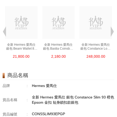
全新 Hermes 愛馬仕
全新 Hermes 愛馬仕
全新 Hermes 愛馬仕
銀包 Bearn Wallet 89
銀包 Bastia Coinsbag
銀包 Constance Long
黑色 Epsom 金扣
37 金棕色 Epsom
To Go I6 極致粉 Shine
21,800.00
2,180.00
248,000.00
短身抽帶款銀包
零錢包
Croco 銀扣
長身鎖扣款銀包
商品名稱
品牌
:
Hermes 愛馬仕
全新 Hermes 愛馬仕 銀包 Constance Slim 93 橙色
貨品名稱
:
Epsom 金扣 短身鎖扣款銀包
CONSSLIM93EPGP
貨品編號
: