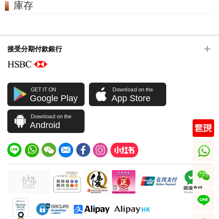
庫存
接受分期付款銀行
GET IT ON
Download on the
Google Play
App Store
Download on the
Android
whatsapp
wechat
line