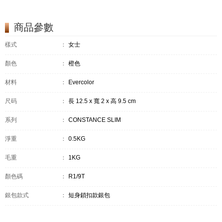
商品參數
樣式
：
女士
顏色
：
橙色
材料
：
Evercolor
尺码
：
長 12.5 x 寬 2 x 高 9.5 cm
系列
：
CONSTANCE SLIM
淨重
：
0.5KG
毛重
：
1KG
顏色碼
：
R1/9T
銀包款式
：
短身鎖扣款銀包