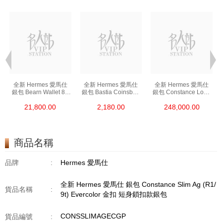
全新 Hermes 愛馬仕
全新 Hermes 愛馬仕
全新 Hermes 愛馬仕
銀包 Bearn Wallet 89
銀包 Bastia Coinsbag
銀包 Constance Long
黑色 Epsom 金扣
37 金棕色 Epsom
To Go I6 極致粉 Shine
21,800.00
2,180.00
248,000.00
短身抽帶款銀包
零錢包
Croco 銀扣
長身鎖扣款銀包
商品名稱
品牌
:
Hermes 愛馬仕
全新 Hermes 愛馬仕 銀包 Constance Slim Ag (R1/
貨品名稱
:
9t) Evercolor 金扣 短身鎖扣款銀包
CONSSLIMAGECGP
貨品編號
: