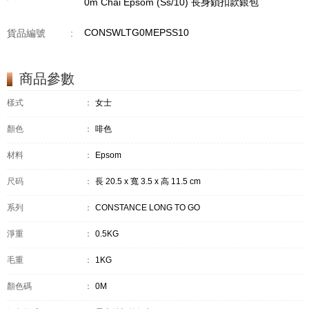
0m Chai Epsom (Ss/10) 長身鎖扣款銀包
CONSWLTG0MEPSS10
貨品編號
:
商品參數
樣式
：
女士
顏色
：
啡色
材料
：
Epsom
尺码
：
長 20.5 x 寬 3.5 x 高 11.5 cm
系列
：
CONSTANCE LONG TO GO
淨重
：
0.5KG
毛重
：
1KG
顏色碼
：
0M