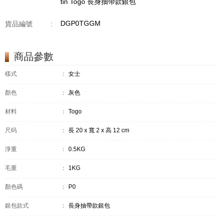
tin Togo 長身抽帶款銀包
DGP0TGGM
貨品編號
:
商品參數
樣式
：
女士
顏色
：
灰色
材料
：
Togo
尺码
：
長 20 x 寬 2 x 高 12 cm
淨重
：
0.5KG
毛重
：
1KG
顏色碼
：
P0
銀包款式
：
長身抽帶款銀包