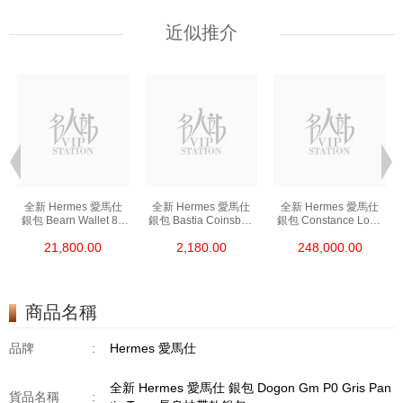
近似推介
全新 Hermes 愛馬仕
全新 Hermes 愛馬仕
全新 Hermes 愛馬仕
銀包 Bearn Wallet 89
銀包 Bastia Coinsbag
銀包 Constance Long
黑色 Epsom 金扣
37 金棕色 Epsom
To Go I6 極致粉 Shine
21,800.00
2,180.00
248,000.00
短身抽帶款銀包
零錢包
Croco 銀扣
長身鎖扣款銀包
商品名稱
品牌
:
Hermes 愛馬仕
全新 Hermes 愛馬仕 銀包 Dogon Gm P0 Gris Pan
貨品名稱
: