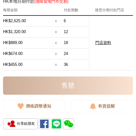
HK本地分期付款
(僅限當地門市交易)
每期金額
付款期數
接受分期付款門店
HK$2,625.00
x
6
HK$1,320.00
x
12
HK$889.00
x
18
門店資料
HK$674.00
x
24
HK$455.00
x
36
售罄
價格調整通知
有貨提醒
分享給朋友