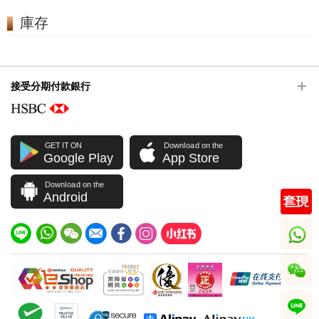
庫存
接受分期付款銀行
GET IT ON
Download on the
Google Play
App Store
Download on the
Android
whatsapp
wechat