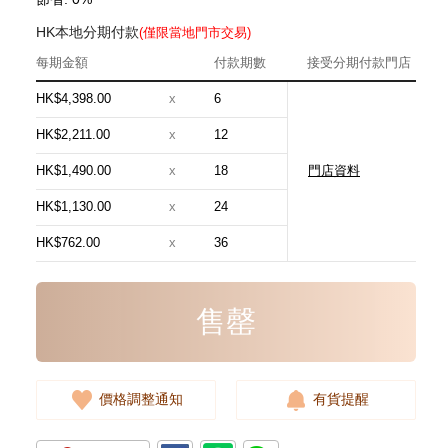
HK本地分期付款
(僅限當地門市交易)
每期金額
付款期數
接受分期付款門店
HK$4,398.00
x
6
HK$2,211.00
x
12
HK$1,490.00
x
18
門店資料
Hermes 愛馬仕 手袋 Evelyne 16
18 斜挎包 伊芙琳包 大象灰
HK$1,130.00
x
24
24,800.00
HK$762.00
x
36
售罄
價格調整通知
有貨提醒