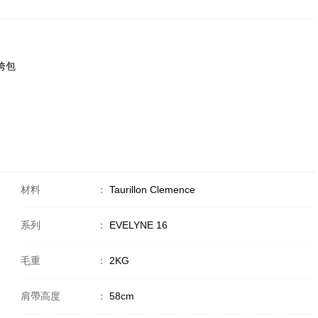
斜挎包
材料
：
Taurillon Clemence
系列
：
EVELYNE 16
毛重
：
2KG
肩帶高度
：
58cm