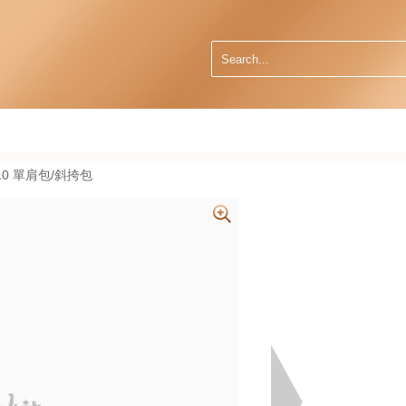
6 10 單肩包/斜挎包