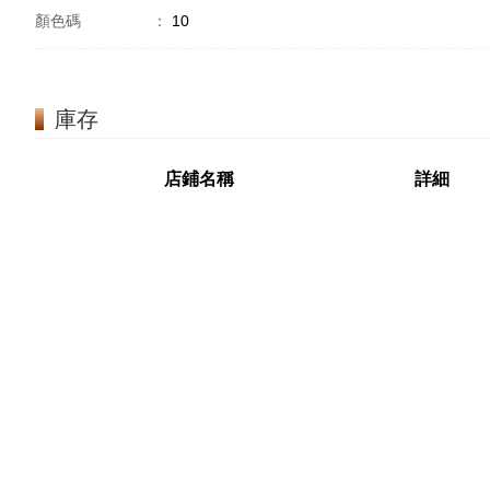
顏色碼
：
10
庫存
店鋪名稱
詳細