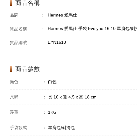
商品名稱
品牌
:
Hermes 愛馬仕
Hermes 愛馬仕 手袋 Evelyne 16 10 單肩包/
貨品名稱
:
EYN1610
貨品編號
:
商品參數
顏色
：
白色
尺码
：
長 16 x 寬 4.5 x 高 18 cm
淨重
：
1KG
手袋款式
：
單肩包/斜挎包