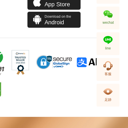
App Store
Download on the
Android
wechat
line
Hermes 愛馬仕 手袋 Picotin 18
客服
89 手提包 菜籃子 黑色
36,800.00
足跡