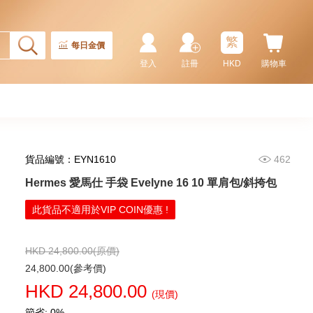
32,800.00
繁
每日金價
登入
註冊
HKD
購物車
貨品編號：EYN1610
462
Hermes 愛馬仕 手袋 Evelyne 16 10 單肩包/斜挎包
Hermes 愛馬仕 手袋 Picotin 18
此貨品不適用於VIP COIN優惠 !
89 手提包 菜籃子 黑色
36,800.00
HKD 24,800.00(原價)
24,800.00(參考價)
HKD 24,800.00
(現價)
節省: 0%