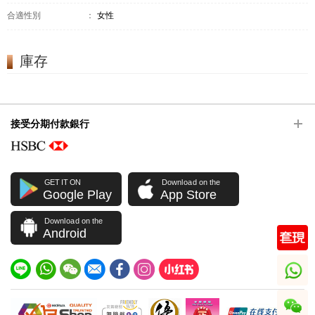
合適性別
：
女性
庫存
接受分期付款銀行
GET IT ON
Download on the
Google Play
App Store
Download on the
Android
whatsapp