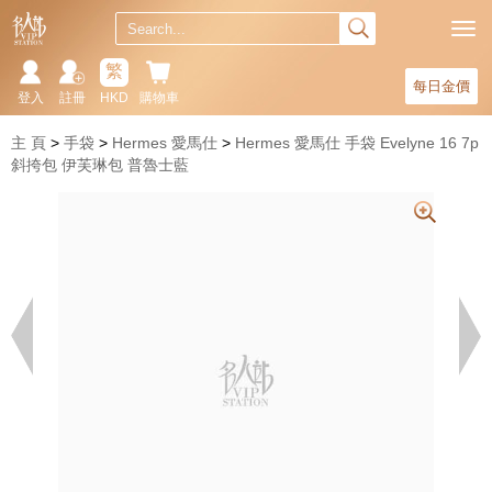
繁
每日金價
登入
註冊
HKD
購物車
主 頁
手袋
Hermes 愛馬仕
Hermes 愛馬仕 手袋 Evelyne 16 7p
斜挎包 伊芙琳包 普魯士藍