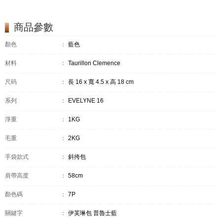
商品參數
顏色
：
藍色
材料
：
Taurillon Clemence
尺码
：
長 16 x 寬 4.5 x 高 18 cm
系列
：
EVELYNE 16
淨重
：
1KG
毛重
：
2KG
手袋款式
：
斜挎包
肩帶高度
：
58cm
顏色碼
：
7P
關鍵字
：
伊芙琳包 普魯士藍