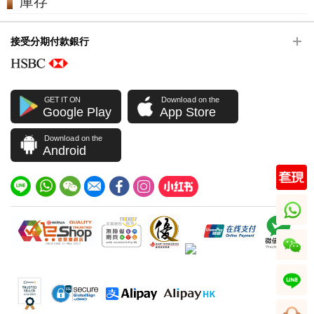
庫存
接受分期付款銀行
GET IT ON
Download on the
Google Play
App Store
Download on the
Android
whatsapp
wechat
line