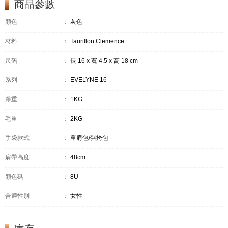
商品參數
顏色
：
灰色
材料
：
Taurillon Clemence
尺码
：
長 16 x 寬 4.5 x 高 18 cm
系列
：
EVELYNE 16
淨重
：
1KG
毛重
：
2KG
手袋款式
：
單肩包/斜挎包
肩帶高度
：
48cm
顏色碼
：
8U
合適性別
：
女性