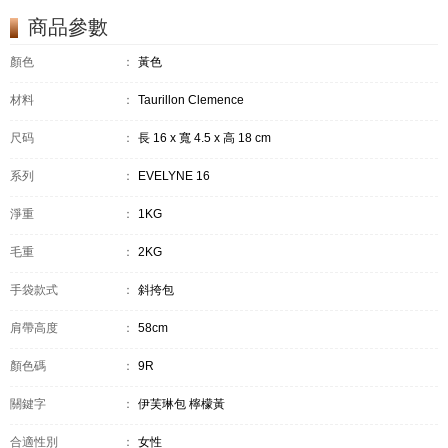
商品參數
顏色
：
黃色
材料
：
Taurillon Clemence
尺码
：
長 16 x 寬 4.5 x 高 18 cm
系列
：
EVELYNE 16
淨重
：
1KG
毛重
：
2KG
手袋款式
：
斜挎包
肩帶高度
：
58cm
顏色碼
：
9R
關鍵字
：
伊芙琳包 檸檬黃
合適性別
：
女性