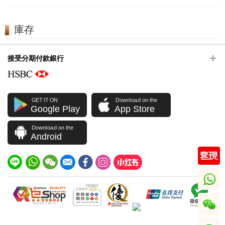
庫存
接受分期付款銀行
GET IT ON
Download on the
Google Play
App Store
Download on the
Android
whatsapp
wechat