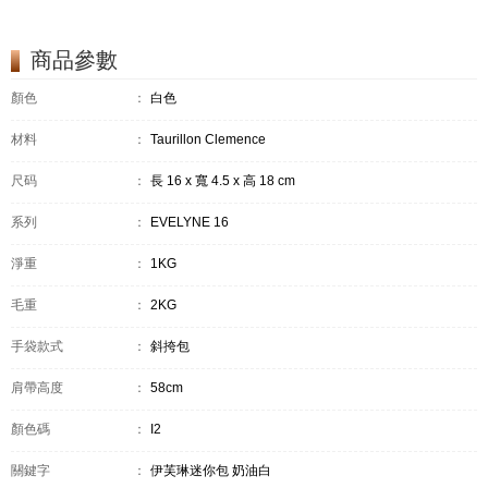
商品參數
顏色
：
白色
材料
：
Taurillon Clemence
尺码
：
長 16 x 寬 4.5 x 高 18 cm
系列
：
EVELYNE 16
淨重
：
1KG
毛重
：
2KG
手袋款式
：
斜挎包
肩帶高度
：
58cm
顏色碼
：
I2
關鍵字
：
伊芙琳迷你包 奶油白