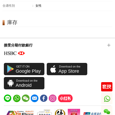
合適性別
：
女性
庫存
接受分期付款銀行
GET IT ON
Download on the
Google Play
App Store
Download on the
Android
whatsapp