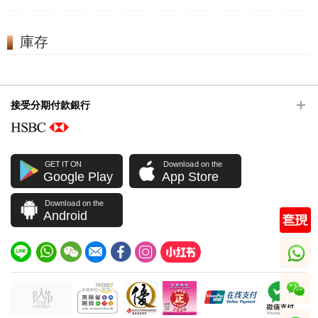
庫存
接受分期付款銀行
GET IT ON
Download on the
Google Play
App Store
Download on the
Android
whatsapp
wechat