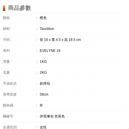
商品參數
顏色
：
橙色
材料
：
Taurillion
尺码
：
長 16 x 寬 4.5 x 高 18.5 cm
系列
：
EVELYNE 16
淨重
：
1KG
毛重
：
2KG
手袋款式
：
斜挎包
肩帶高度
：
58cm
顏色碼
：
I9
關鍵字
：
伊芙琳包 杏黃色
合適性別
：
女性