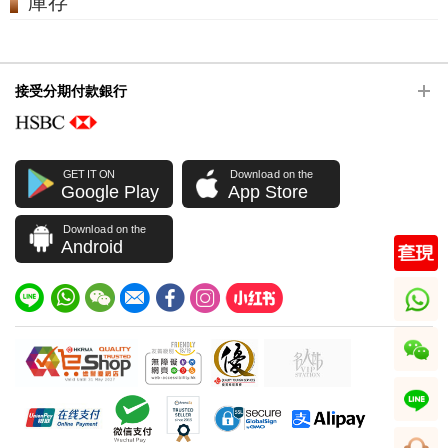
庫存
接受分期付款銀行
GET IT ON
Download on the
Google Play
App Store
Download on the
Android
whatsapp
wechat
line