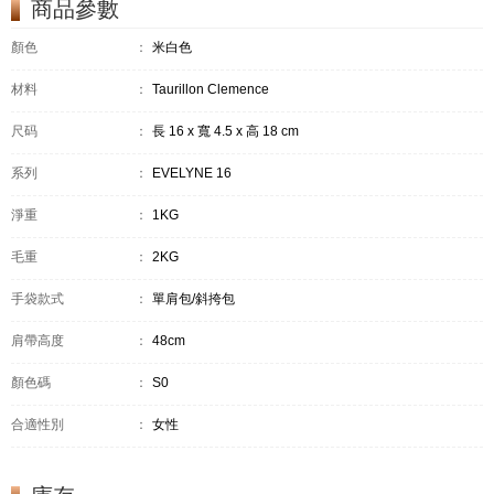
商品參數
顏色
：
米白色
材料
：
Taurillon Clemence
尺码
：
長 16 x 寬 4.5 x 高 18 cm
系列
：
EVELYNE 16
淨重
：
1KG
毛重
：
2KG
手袋款式
：
單肩包/斜挎包
肩帶高度
：
48cm
顏色碼
：
S0
合適性別
：
女性