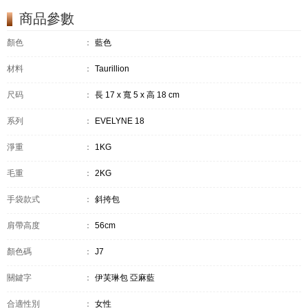
商品參數
顏色
：
藍色
材料
：
Taurillion
尺码
：
長 17 x 寬 5 x 高 18 cm
系列
：
EVELYNE 18
淨重
：
1KG
毛重
：
2KG
手袋款式
：
斜挎包
肩帶高度
：
56cm
顏色碼
：
J7
關鍵字
：
伊芙琳包 亞麻藍
合適性別
：
女性