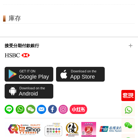
庫存
接受分期付款銀行
GET IT ON
Download on the
Google Play
App Store
Download on the
Android
whatsapp
wechat