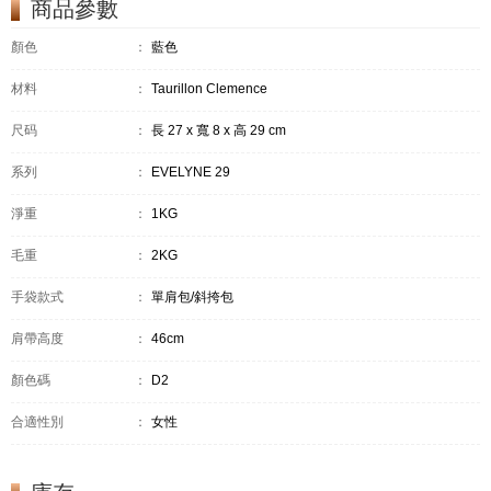
商品參數
顏色
：
藍色
材料
：
Taurillon Clemence
尺码
：
長 27 x 寬 8 x 高 29 cm
系列
：
EVELYNE 29
淨重
：
1KG
毛重
：
2KG
手袋款式
：
單肩包/斜挎包
肩帶高度
：
46cm
顏色碼
：
D2
合適性別
：
女性