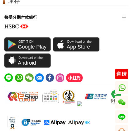
庫存
接受分期付款銀行
GET IT ON
Download on the
Google Play
App Store
Download on the
Android
whatsapp
wechat
line