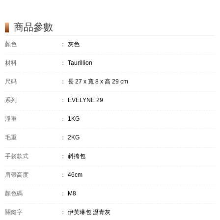
商品參數
顏色
：
灰色
材料
：
Taurillion
尺码
：
長 27 x 寬 8 x 高 29 cm
系列
：
EVELYNE 29
淨重
：
1KG
毛重
：
2KG
手袋款式
：
斜挎包
肩帶高度
：
46cm
顏色碼
：
M8
關鍵字
：
伊芙琳包 瀝青灰