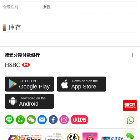
合適性別
：
女性
庫存
接受分期付款銀行
GET IT ON
Download on the
Google Play
App Store
Download on the
Android
whatsapp