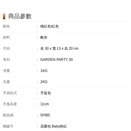
商品參數
顏色
：
桃紅色/紅色
材料
：
帆布
尺码
：
長 30 x 寬 13 x 高 20 cm
系列
：
GARDEN PARTY 30
淨重
：
1KG
毛重
：
2KG
手袋款式
：
手提包
手挽高度
：
11cm
顏色碼
：
5P/B5
關鍵字
：
花園包 Baby粉紅