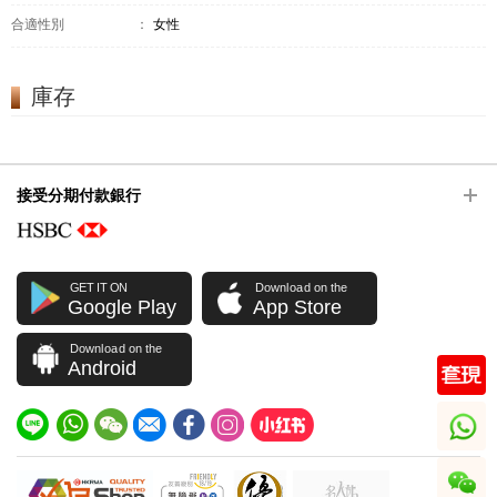
合適性別
：
女性
庫存
接受分期付款銀行
GET IT ON
Download on the
Google Play
App Store
Download on the
Android
whatsapp