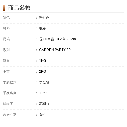
商品參數
顏色
：
粉紅色
材料
：
帆布
尺码
：
長 30 x 寬 13 x 高 20 cm
系列
：
GARDEN PARTY 30
淨重
：
1KG
毛重
：
2KG
手袋款式
：
手提包
手挽高度
：
11cm
關鍵字
：
花園包
合適性別
：
女性