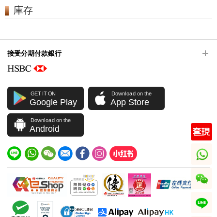
庫存
接受分期付款銀行
GET IT ON
Download on the
Google Play
App Store
Download on the
Android
whatsapp
wechat
line