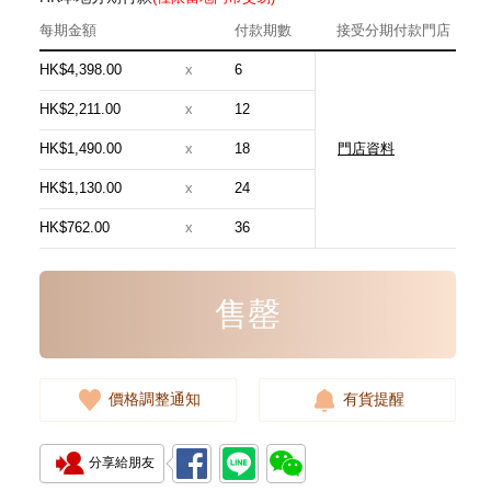
每期金額
付款期數
接受分期付款門店
HK$4,398.00
x
6
HK$2,211.00
x
12
HK$1,490.00
x
18
門店資料
Hermes 愛馬仕 手袋 Evelyne 16
18 斜挎包 伊芙琳包 大象灰
HK$1,130.00
x
24
24,800.00
HK$762.00
x
36
售罄
價格調整通知
有貨提醒
分享給朋友