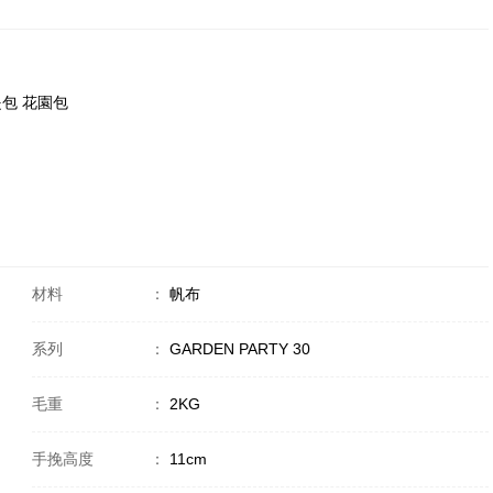
 手提包 花園包
材料
：
帆布
系列
：
GARDEN PARTY 30
毛重
：
2KG
手挽高度
：
11cm