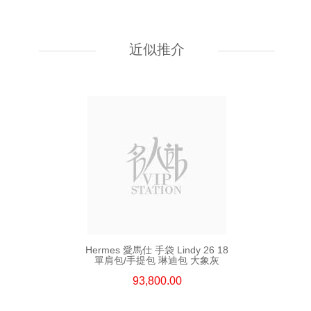
Hermes 愛馬仕 手袋 Kelly To Go
89 單肩包/斜挎包 黑色
近似推介
55,800.00
Hermes 愛馬仕 手袋 Lindy 26 18
單肩包/手提包 琳迪包 大象灰
93,800.00