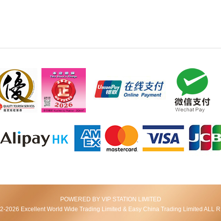
POWERED BY VIP STATION LIMITED
2026 Excellent World Wide Trading Limited & Easy China Trading Limited AL