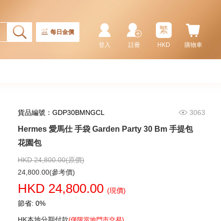
繁
每日金價
登入
註冊
HKD
購物車
貨品編號：GDP30BMNGCL
3063
Hermes 愛馬仕 手袋 Garden Party 30 Bm 手提包
Hermes 愛馬仕 手袋 Picotin 18
89 手提包 菜籃子 黑色
花園包
36,800.00
HKD 24,800.00(原價)
24,800.00(參考價)
HKD 24,800.00
(現價)
節省: 0%
HK本地分期付款
(僅限當地門市交易)