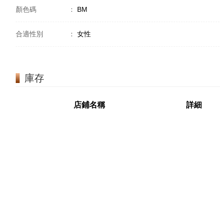
顏色碼
：
BM
合適性別
：
女性
庫存
店鋪名稱
詳細