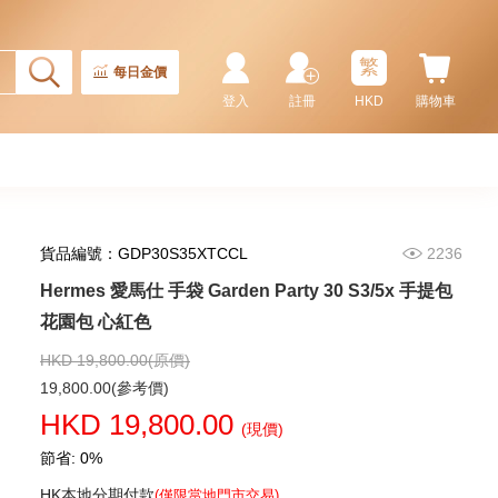
繁
每日金價
登入
註冊
HKD
購物車
貨品編號：GDP30S35XTCCL
2236
Hermes 愛馬仕 手袋 Garden Party 30 S3/5x 手提包
Hermes 愛馬仕 手袋 Picotin 18
89 手提包 菜籃子 黑色
花園包 心紅色
36,800.00
HKD 19,800.00(原價)
19,800.00(參考價)
HKD 19,800.00
(現價)
節省: 0%
HK本地分期付款
(僅限當地門市交易)