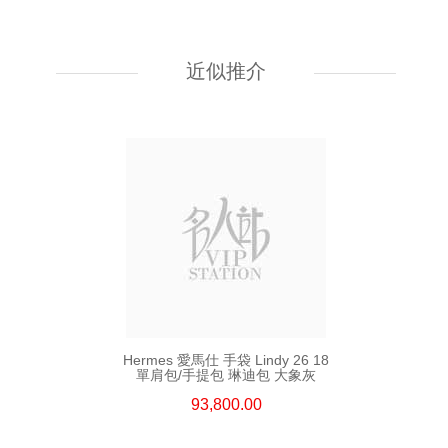
Hermes 愛馬仕 手袋 Kelly To Go
89 單肩包/斜挎包 黑色
近似推介
55,800.00
Hermes 愛馬仕 手袋 Lindy 26 18
單肩包/手提包 琳迪包 大象灰
93,800.00