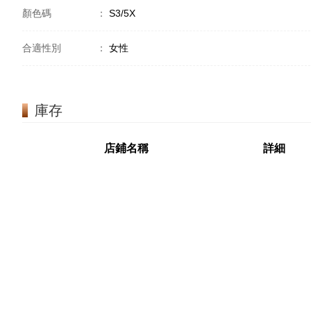
顏色碼
：
S3/5X
合適性別
：
女性
庫存
店鋪名稱
詳細