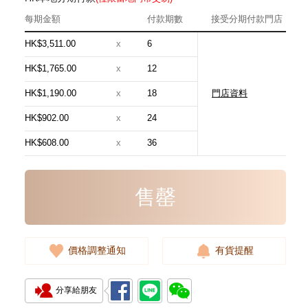
每期金額
付款期數
接受分期付款門店
HK$3,511.00
x
6
HK$1,765.00
x
12
HK$1,190.00
x
18
門店資料
Hermes 愛馬仕 手袋 Evelyne 16
18 斜挎包 伊芙琳包 大象灰
HK$902.00
x
24
24,800.00
HK$608.00
x
36
售罄
價格調整通知
有貨提醒
分享給朋友