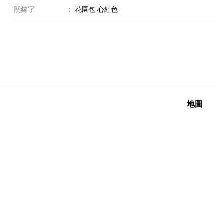
關鍵字
：
花園包 心紅色
地圖