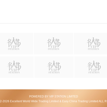
POWERED BY VIP STATION LIMITED
2026 Excellent World Wide Trading Limited & Easy China Trading Limited AL