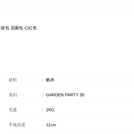
5x 手提包 花園包 心紅色
材料
：
帆布
系列
：
GARDEN PARTY 30
毛重
：
2KG
手挽高度
：
11cm