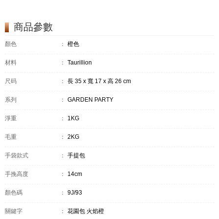
商品參數
顏色
：
橙色
材料
：
Taurillion
尺码
：
長 35 x 寬 17 x 高 26 cm
系列
：
GARDEN PARTY
淨重
：
1KG
毛重
：
2KG
手袋款式
：
手提包
手挽高度
：
14cm
顏色碼
：
9J/93
關鍵字
：
花園包 火焰橙