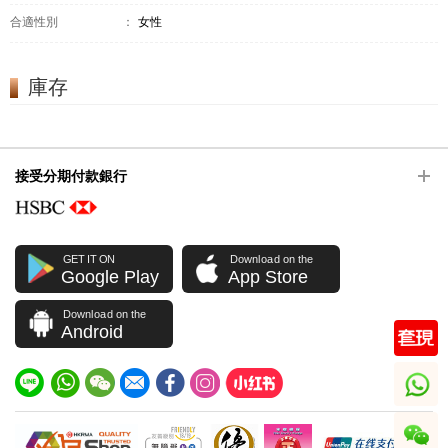
合適性別
：
女性
庫存
接受分期付款銀行
GET IT ON
Download on the
Google Play
App Store
Download on the
Android
whatsapp