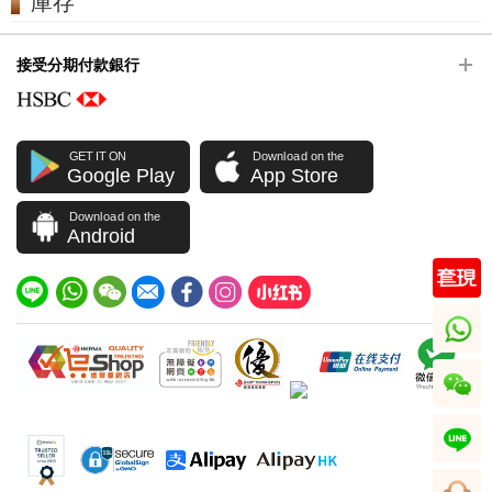
庫存
接受分期付款銀行
GET IT ON
Download on the
Google Play
App Store
Download on the
Android
whatsapp
wechat
line