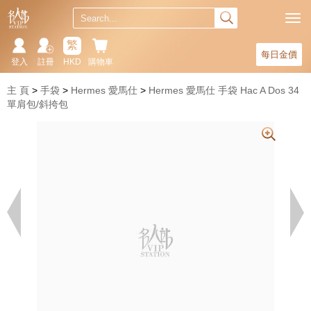
繁
每日金價
登入
註冊
HKD
購物車
主 頁
手袋
Hermes 愛馬仕
Hermes 愛馬仕 手袋 Hac A Dos 34
單肩包/斜挎包