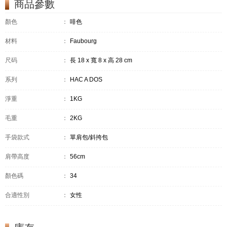
商品參數
顏色
：
啡色
材料
：
Faubourg
尺码
：
長 18 x 寬 8 x 高 28 cm
系列
：
HAC A DOS
淨重
：
1KG
毛重
：
2KG
手袋款式
：
單肩包/斜挎包
肩帶高度
：
56cm
顏色碼
：
34
合適性別
：
女性