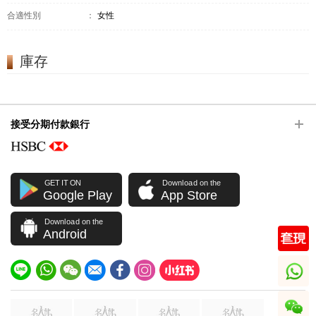
合適性別
：
女性
庫存
接受分期付款銀行
GET IT ON
Download on the
Google Play
App Store
Download on the
Android
whatsapp