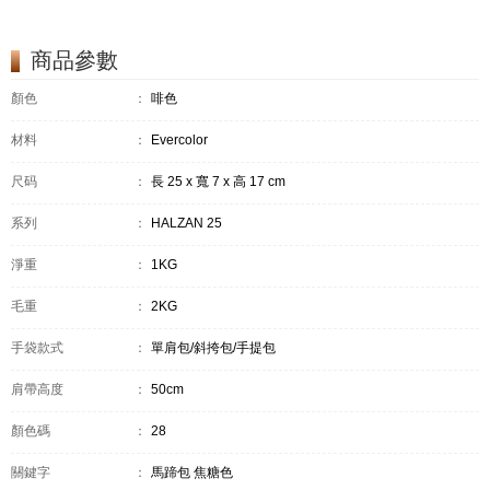
商品參數
顏色
：
啡色
材料
：
Evercolor
尺码
：
長 25 x 寬 7 x 高 17 cm
系列
：
HALZAN 25
淨重
：
1KG
毛重
：
2KG
手袋款式
：
單肩包/斜挎包/手提包
肩帶高度
：
50cm
顏色碼
：
28
關鍵字
：
馬蹄包 焦糖色