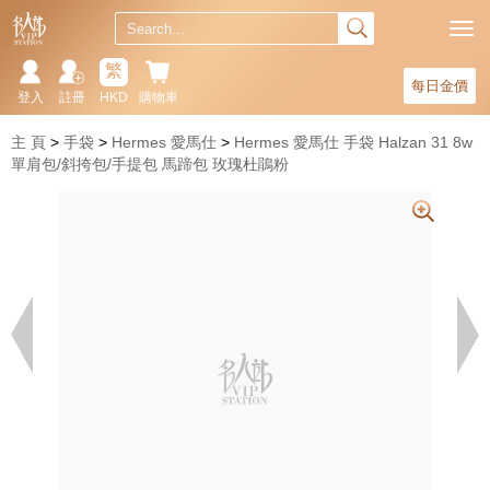
繁
每日金價
登入
註冊
HKD
購物車
主 頁
手袋
Hermes 愛馬仕
Hermes 愛馬仕 手袋 Halzan 31 8w
單肩包/斜挎包/手提包 馬蹄包 玫瑰杜鵑粉