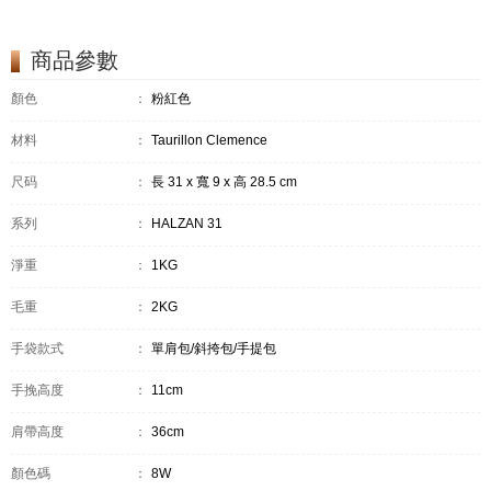
商品參數
顏色
：
粉紅色
材料
：
Taurillon Clemence
尺码
：
長 31 x 寬 9 x 高 28.5 cm
系列
：
HALZAN 31
淨重
：
1KG
毛重
：
2KG
手袋款式
：
單肩包/斜挎包/手提包
手挽高度
：
11cm
肩帶高度
：
36cm
顏色碼
：
8W