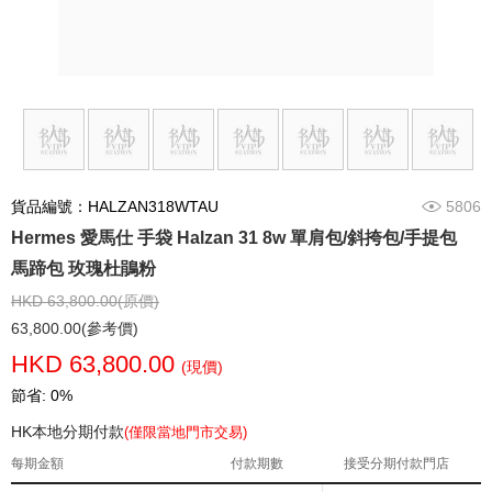
貨品編號：HALZAN318WTAU
5806
Hermes 愛馬仕 手袋 Halzan 31 8w 單肩包/斜挎包/手提包
馬蹄包 玫瑰杜鵑粉
HKD 63,800.00(原價)
63,800.00(參考價)
HKD 63,800.00
(現價)
節省: 0%
HK本地分期付款
(僅限當地門市交易)
每期金額
付款期數
接受分期付款門店