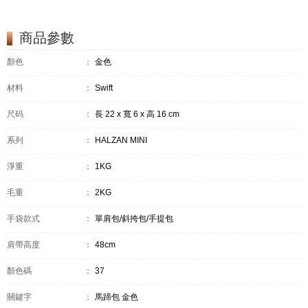
商品參數
顏色
：
金色
材料
：
Swift
尺码
：
長 22 x 寬 6 x 高 16 cm
系列
：
HALZAN MINI
淨重
：
1KG
毛重
：
2KG
手袋款式
：
單肩包/斜挎包/手提包
肩帶高度
：
48cm
顏色碼
：
37
關鍵字
：
馬蹄包 金色