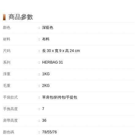
商品參數
顏色
：
深藍色
材料
：
布料
尺码
：
長 30 x 寬 9 x 高 24 cm
系列
：
HERBAG 31
淨重
：
1KG
毛重
：
2KG
手袋款式
：
單肩包/斜挎包/手提包
手挽高度
：
7
肩帶高度
：
36
顏色碼
：
78/55/76