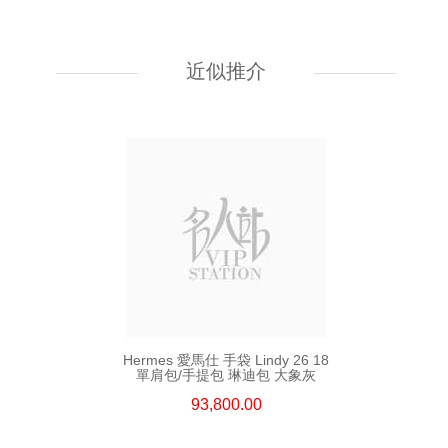
Hermes 愛馬仕 手袋 Kelly To Go
89 單肩包/斜挎包 黑色
近似推介
55,800.00
Hermes 愛馬仕 手袋 Lindy 26 18
單肩包/手提包 琳迪包 大象灰
93,800.00