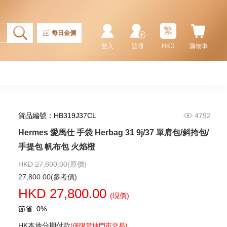
繁
每日金價
登入
註冊
HKD
購物車
貨品編號：HB319J37CL
4792
Hermes 愛馬仕 手袋 Herbag 31 9j/37 單肩包/斜挎包/
Hermes 愛馬仕 手袋 Picotin 18
89 手提包 菜籃子 黑色
手提包 帆布包 火焰橙
36,800.00
HKD 27,800.00(原價)
27,800.00(參考價)
HKD 27,800.00
(現價)
節省: 0%
HK本地分期付款
(僅限當地門市交易)