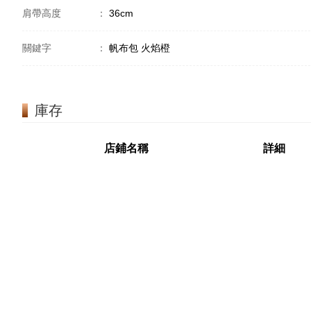
肩帶高度
：
36cm
關鍵字
：
帆布包 火焰橙
庫存
店鋪名稱
詳細