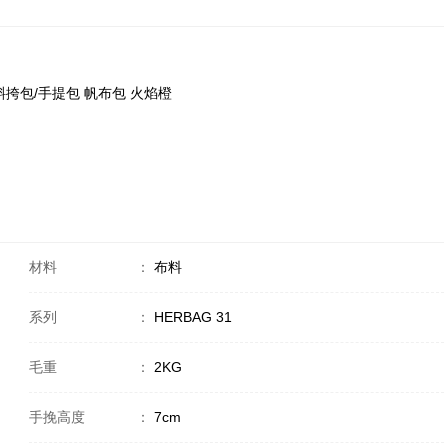
單肩包/斜挎包/手提包 帆布包 火焰橙
材料
：
布料
系列
：
HERBAG 31
毛重
：
2KG
手挽高度
：
7cm