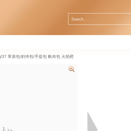
1 9j/37 單肩包/斜挎包/手提包 帆布包 火焰橙