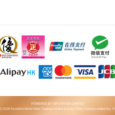
POWERED BY VIP STATION LIMITED
2026 Excellent World Wide Trading Limited & Easy China Trading Limited AL