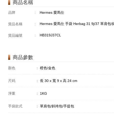
商品名稱
品牌
:
Hermes 愛馬仕
Hermes 愛馬仕 手袋 Herbag 31 9j/37 
貨品名稱
:
HB319J37CL
貨品編號
:
商品參數
顏色
：
橙色/金色
尺码
：
長 30 x 寬 9 x 高 24 cm
淨重
：
1KG
手袋款式
：
單肩包/斜挎包/手提包