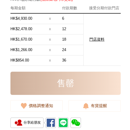
每期金額
付款期數
接受分期付款門店
HK$4,930.00
x
6
HK$2,478.00
x
12
HK$1,670.00
x
18
門店資料
Hermes 愛馬仕 手袋 Evelyne 16
18 斜挎包 伊芙琳包 大象灰
HK$1,266.00
x
24
24,800.00
HK$854.00
x
36
售罄
價格調整通知
有貨提醒
分享給朋友