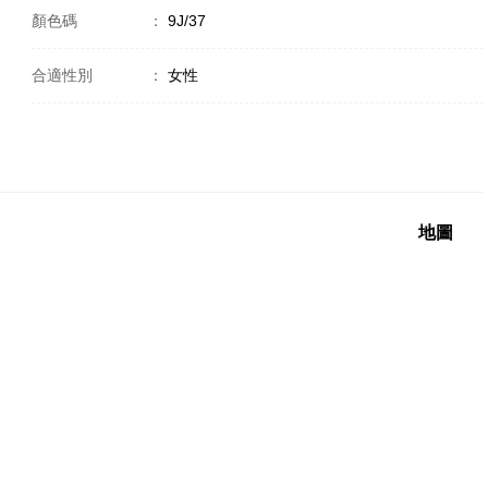
顏色碼
：
9J/37
合適性別
：
女性
地圖