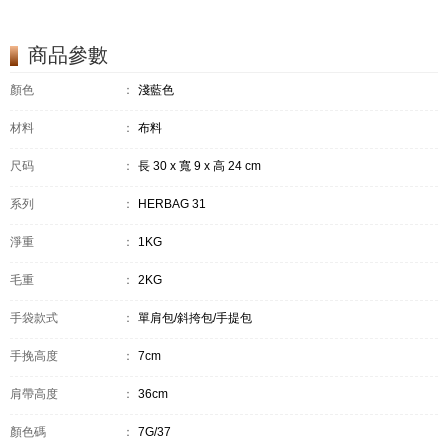
商品參數
顏色
：
淺藍色
材料
：
布料
尺码
：
長 30 x 寬 9 x 高 24 cm
系列
：
HERBAG 31
淨重
：
1KG
毛重
：
2KG
手袋款式
：
單肩包/斜挎包/手提包
手挽高度
：
7cm
肩帶高度
：
36cm
顏色碼
：
7G/37