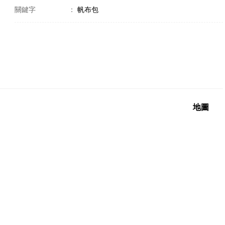
關鍵字
：
帆布包
地圖