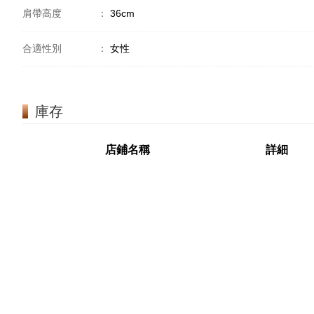
肩帶高度
：
36cm
合適性別
：
女性
庫存
店鋪名稱
詳細