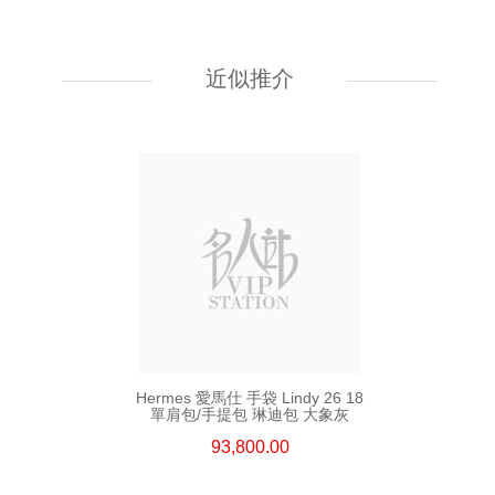
Hermes 愛馬仕 手袋 Kelly To Go
89 單肩包/斜挎包 黑色
近似推介
55,800.00
Hermes 愛馬仕 手袋 Lindy 26 18
單肩包/手提包 琳迪包 大象灰
93,800.00