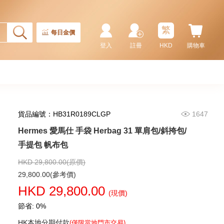
繁
每日金價
登入
註冊
HKD
購物車
貨品編號：HB31R0189CLGP
1647
Hermes 愛馬仕 手袋 Herbag 31 單肩包/斜挎包/
Hermes 愛馬仕 手袋 Picotin 18
89 手提包 菜籃子 黑色
手提包 帆布包
36,800.00
HKD 29,800.00(原價)
29,800.00(參考價)
HKD 29,800.00
(現價)
節省: 0%
HK本地分期付款
(僅限當地門市交易)