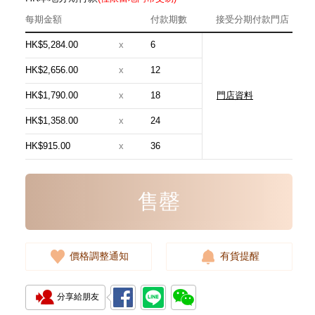
每期金額
付款期數
接受分期付款門店
HK$5,284.00
x
6
HK$2,656.00
x
12
HK$1,790.00
x
18
門店資料
Hermes 愛馬仕 手袋 Evelyne 16
18 斜挎包 伊芙琳包 大象灰
HK$1,358.00
x
24
24,800.00
HK$915.00
x
36
售罄
價格調整通知
有貨提醒
分享給朋友