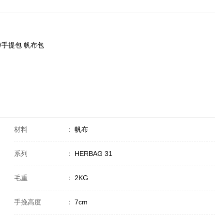
挎包/手提包 帆布包
材料
：
帆布
系列
：
HERBAG 31
毛重
：
2KG
手挽高度
：
7cm