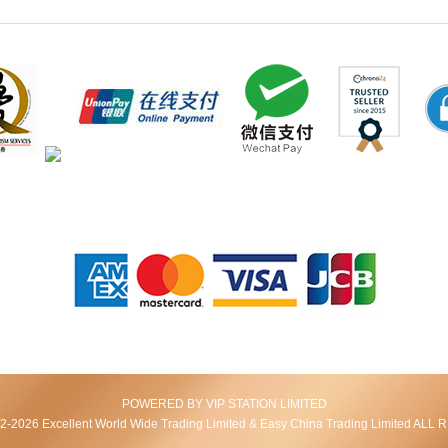
POWERED BY VIP STATION LIMITED
2026 Excellent World Wide Trading Limited & Easy China Trading Limited AL