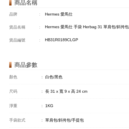
商品名稱
品牌
:
Hermes 愛馬仕
Hermes 愛馬仕 手袋 Herbag 31 單肩包/斜
貨品名稱
:
HB31R0189CLGP
貨品編號
:
商品參數
顏色
：
白色/黑色
尺码
：
長 31 x 寬 9 x 高 24 cm
淨重
：
1KG
手袋款式
：
單肩包/斜挎包/手提包